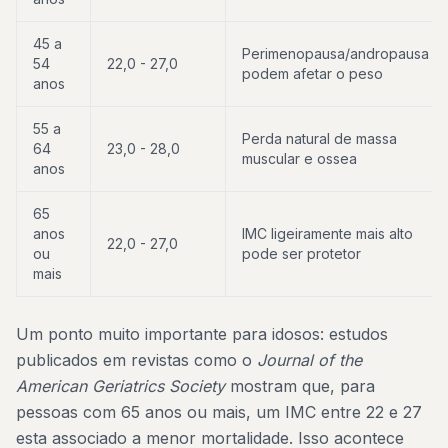
45 a
Perimenopausa/andropausa
54
22,0 - 27,0
podem afetar o peso
anos
55 a
Perda natural de massa
64
23,0 - 28,0
muscular e ossea
anos
65
anos
IMC ligeiramente mais alto
22,0 - 27,0
ou
pode ser protetor
mais
Um ponto muito importante para idosos: estudos
publicados em revistas como o
Journal of the
American Geriatrics Society
mostram que, para
pessoas com 65 anos ou mais, um IMC entre 22 e 27
esta associado a menor mortalidade. Isso acontece