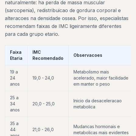
naturalmente: ha perda de massa muscular
(sarcopenia), redistribuicao de gordura corporal e
alteracoes na densidade ossea. Por isso, especialistas
recomendam faixas de IMC ligeiramente diferentes
para cada grupo etario.
Faixa
IMC
Observacoes
Etaria
Recomendado
19 a
Metabolismo mais
24
19,0 - 24,0
acelerado, maior facilidade
anos
em manter o peso
25 a
Inicio da desaceleracao
34
20,0 - 25,0
metabolica
anos
35 a
Mudancas hormonais e
44
21,0 - 26,0
metabolicas mais evidentes
anos