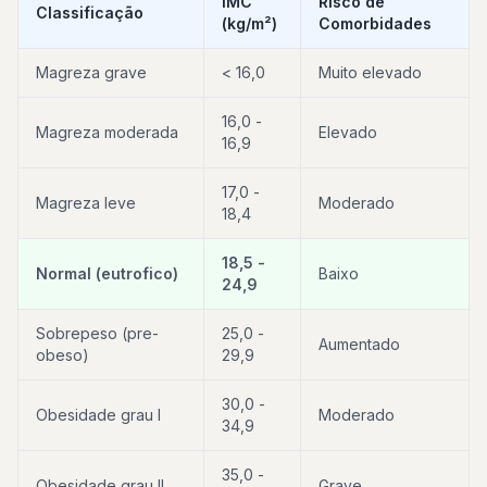
IMC
Risco de
Classificação
(kg/m²)
Comorbidades
Magreza grave
< 16,0
Muito elevado
16,0 -
Magreza moderada
Elevado
16,9
17,0 -
Magreza leve
Moderado
18,4
18,5 -
Normal (eutrofico)
Baixo
24,9
Sobrepeso (pre-
25,0 -
Aumentado
obeso)
29,9
30,0 -
Obesidade grau I
Moderado
34,9
35,0 -
Obesidade grau II
Grave