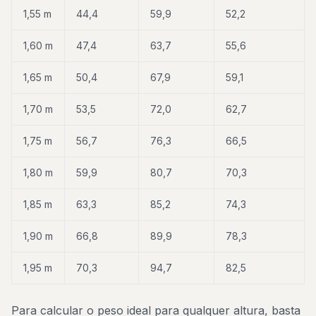
1,55 m
44,4
59,9
52,2
1,60 m
47,4
63,7
55,6
1,65 m
50,4
67,9
59,1
1,70 m
53,5
72,0
62,7
1,75 m
56,7
76,3
66,5
1,80 m
59,9
80,7
70,3
1,85 m
63,3
85,2
74,3
1,90 m
66,8
89,9
78,3
1,95 m
70,3
94,7
82,5
Para calcular o peso ideal para qualquer altura, basta