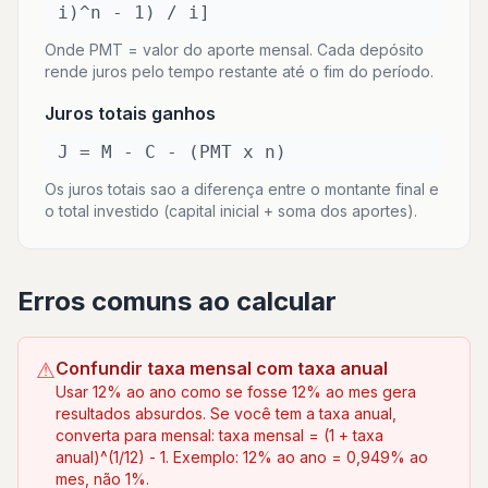
i)^n - 1) / i]
Onde PMT = valor do aporte mensal. Cada depósito
rende juros pelo tempo restante até o fim do período.
Juros totais ganhos
J = M - C - (PMT x n)
Os juros totais sao a diferença entre o montante final e
o total investido (capital inicial + soma dos aportes).
Erros comuns ao calcular
⚠
Confundir taxa mensal com taxa anual
Usar 12% ao ano como se fosse 12% ao mes gera
resultados absurdos. Se você tem a taxa anual,
converta para mensal: taxa mensal = (1 + taxa
anual)^(1/12) - 1. Exemplo: 12% ao ano = 0,949% ao
mes, não 1%.