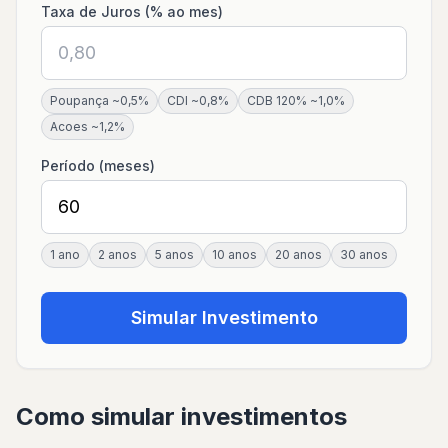
Taxa de Juros (% ao mes)
Poupança ~0,5%
CDI ~0,8%
CDB 120% ~1,0%
Acoes ~1,2%
Período (meses)
1 ano
2 anos
5 anos
10 anos
20 anos
30 anos
Simular Investimento
Como simular investimentos