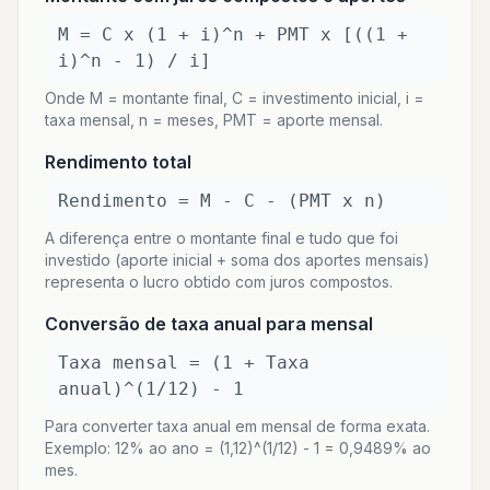
M = C x (1 + i)^n + PMT x [((1 +
i)^n - 1) / i]
Onde M = montante final, C = investimento inicial, i =
taxa mensal, n = meses, PMT = aporte mensal.
Rendimento total
Rendimento = M - C - (PMT x n)
A diferença entre o montante final e tudo que foi
investido (aporte inicial + soma dos aportes mensais)
representa o lucro obtido com juros compostos.
Conversão de taxa anual para mensal
Taxa mensal = (1 + Taxa
anual)^(1/12) - 1
Para converter taxa anual em mensal de forma exata.
Exemplo: 12% ao ano = (1,12)^(1/12) - 1 = 0,9489% ao
mes.